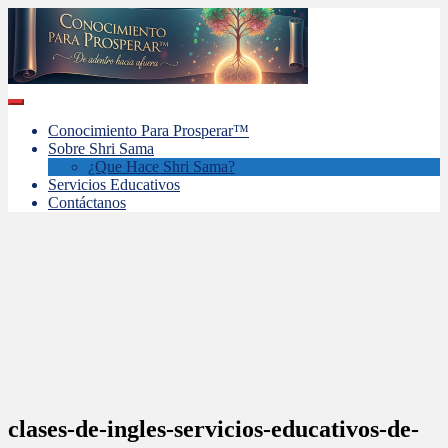
Skip
to
main
content
Toggle
navigation
Conocimiento Para Prosperar™
Sobre Shri Sama
¿Que Hace Shri Sama?
Servicios Educativos
Contáctanos
clases-de-ingles-servicios-educativos-de-