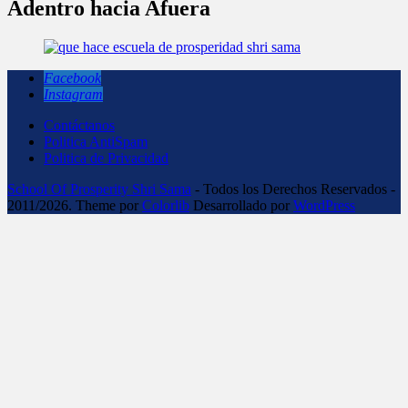
Adentro hacia Afuera
Facebook
Instagram
Contáctanos
Politica AntiSpam
Politica de Privacidad
School Of Prosperity Shri Sama
- Todos los Derechos Reservados -
2011/2026. Theme por
Colorlib
Desarrollado por
WordPress