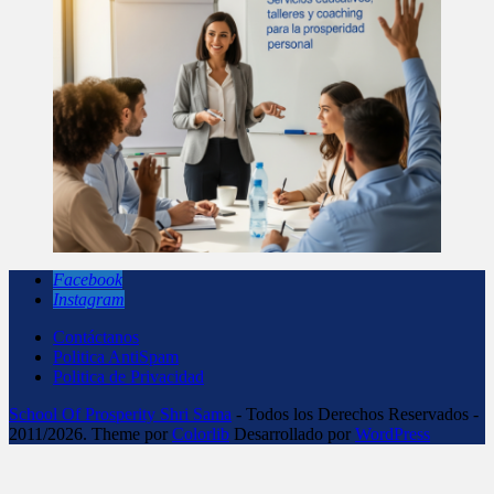
Facebook
Instagram
Contáctanos
Politica AntiSpam
Politica de Privacidad
School Of Prosperity Shri Sama
- Todos los Derechos Reservados -
2011/2026. Theme por
Colorlib
Desarrollado por
WordPress